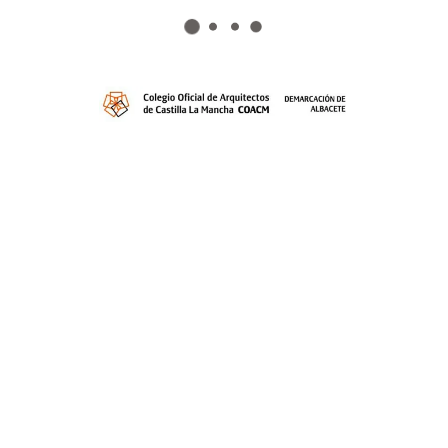
Visado
Expedi
Planeamiento
Formac
Enlaces de interés
Bolsa 
Biblioteca virtual
Mesas 
INES DE ENVÍO Y DEVOLUCIÓN
|
POLÍTICA DE PRIVACIDAD