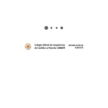
CFO
Presencial
CFO
Digital
Anejo I.
Relación de modificaciones
Solicitud visado CFO
Parcial
CFO
Parcial
CFO
sin CTE
Certificado
final de legalización
CFO
Simple
CFO
Demolición
CTO
Certificado Terminación de Obra
Diligencia de coordinación
del proyecto parcial o
documentación técnica complementaria al proyecto