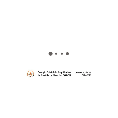
10 Jun 2024
|
Noticias
,
Prensa
La asociación «En bici sin edad», realizó el pasado
sábado, un recorrido cultural acerca de la vida y
obra del arquitecto albacetense D. Julio Carrilero, de
quien se conmemora el 50 aniversario de su
fallecimiento. Dentro del recorrido, tuvieron la
oportunidad de...
RECONOCEN A
PROFESIONALES Y OBRAS
ALBACETENSES EN LOS II
PREMIOS DE ARQUITECTURA
6 Jun 2024
|
Noticias
,
Prensa
El Jurado de la II Edición de los Premios de
Arquitectura y Urbanismo de Castilla-La Mancha,
organizada por el Colegio Oficial de Arquitectos de
Castilla-La Mancha, tras las necesarias