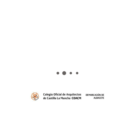
Martínez de Villena, 7. 02001 Albacete
Tlf:
967 21 16 43 ·
Fax:
967 21 48 90
coacmab@coacmab.com
Atención al público:
De 9:30 a 14:00 horas
Visado
Planeamiento
Enlaces de interés