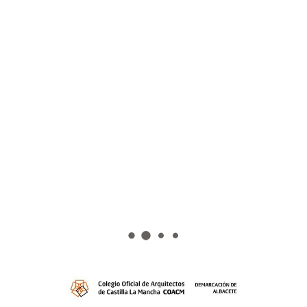
Podrán participar los titulados/as como Arquitectos
Superiores en cualquiera de las Escuelas Técnicas
Superiores de Arquitectura reconocidas oficialmente
en España, entre el 15 de julio de 2021 y el 17 de
julio de 2023, ambos incluidos.
El plazo de inscripción online está abierto del
28/04/2023 al 17/07/2023.
Web de inscripción y acceso a información:
https://bit.ly/CONCUROASEMASPFC2023
Martínez de Villena, 7. 02001 Albacete
Tlf:
967 21 16 43 ·
Fax:
967 21 48 90