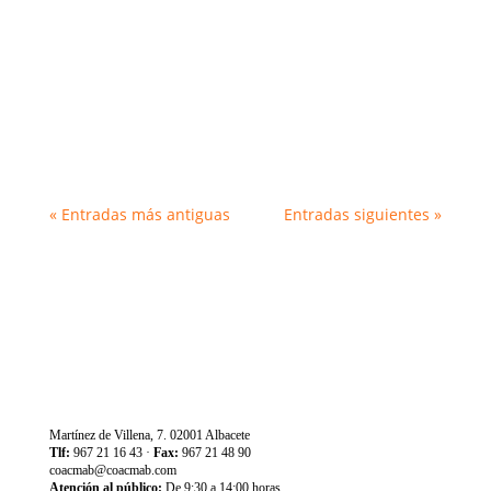
lunes, 5 de mayo, la presentación del libro
"Recuperación del urbanismo español: Problemas del
Urbanismo Español Contemporáneo y Posibles
Soluciones". El arquitecto y...
« Entradas más antiguas
Entradas siguientes »
Martínez de Villena, 7. 02001 Albacete
Tlf:
967 21 16 43 ·
Fax:
967 21 48 90
coacmab@coacmab.com
Atención al público:
De 9:30 a 14:00 horas